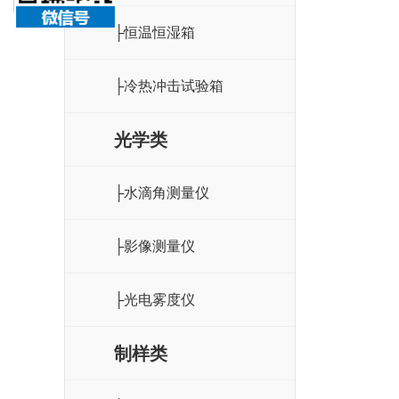
├恒温恒湿箱
├冷热冲击试验箱
光学类
├水滴角测量仪
├影像测量仪
├光电雾度仪
制样类