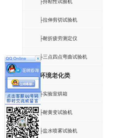
├持粘性试验机
├拉伸剪切试验机
├耐折疲劳测定仪
├三点四点弯曲试验机
环境老化类
├实验室烘箱
├耐黄变试验机
├盐水喷雾试验机