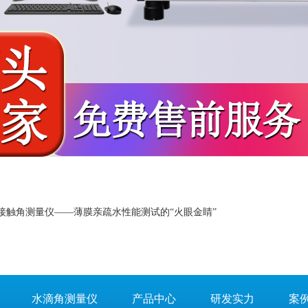
接触角测量仪——薄膜亲疏水性能测试的“火眼金睛”
水滴角测量仪
产品中心
研发实力
案