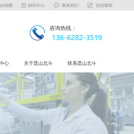
咨询热线：
中心
关于昆山北斗
联系昆山北斗