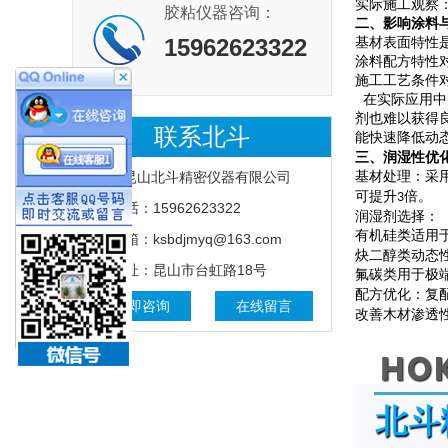
实际施工观察
胶粘仪器咨询：
二、影响涂料
15962623322
基材表面特性
涂料配方特性
施工工艺条件
在实际应用中
剂也难以获得
联系北斗
能快速降低动
三、润湿性优
昆山北斗精密仪器有限公司
基材处理：采
可提升
倍。
3
联系电话：15962623322
润湿剂选择：
有机硅类适用
电子邮箱：ksbdjmyq@163.com
炔二醇类动态
公司地址：昆山市台虹路18号
氟碳类用于极
配方优化：复
立即咨询
在线留言
改善木材渗透